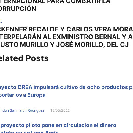
NTERNACIONAL PARA COMBATIR LA
ORRUPCIÓN
Next
t
CKENNER RECALDE Y CARLOS VERA MORA
post:
TERPELARÁN AL EXMINISTRO BERNAL Y A
USTO MURILLO Y JOSÉ MORILLO, DEL CJ
elated Posts
oyecto CREA impulsará cultivo de ocho productos p
portarlos a Europa
indon Sanmartín Rodríguez
18/05/2022
 proyecto piloto pone en circulación el dinero
ectrónico en Lago Agrio