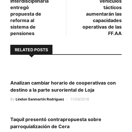
Interdisciplinaria
vehículos
entradas
entregó
tácticos
propuesta de
aumentarán las
reforma al
capacidades
sistema de
operativas de las
pensiones
FF.AA
RELATED POSTS
Analizan cambiar horario de cooperativas con
destino a la parte suroriental de Loja
By
Lindon Sanmartín Rodríguez
11/09/2018
Taquil presentó contrapropuesta sobre
parroquialización de Cera