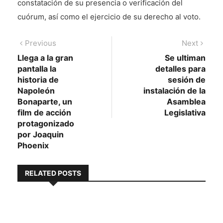
constatación de su presencia o verificación del
cuórum, así como el ejercicio de su derecho al voto.
Navegación
Previous
Next
Previous
Next
post:
post:
Llega a la gran
Se ultiman
de
pantalla la
detalles para
entradas
historia de
sesión de
Napoleón
instalación de la
Bonaparte, un
Asamblea
film de acción
Legislativa
protagonizado
por Joaquin
Phoenix
RELATED POSTS