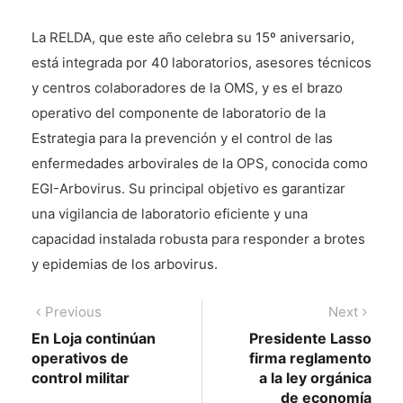
La RELDA, que este año celebra su 15º aniversario,
está integrada por 40 laboratorios, asesores técnicos
y centros colaboradores de la OMS, y es el brazo
operativo del componente de laboratorio de la
Estrategia para la prevención y el control de las
enfermedades arbovirales de la OPS, conocida como
EGI-Arbovirus. Su principal objetivo es garantizar
una vigilancia de laboratorio eficiente y una
capacidad instalada robusta para responder a brotes
y epidemias de los arbovirus.
Navegación
Previous
Next
Previous
Next
post:
post:
En Loja continúan
Presidente Lasso
de
operativos de
firma reglamento
entradas
control militar
a la ley orgánica
de economía