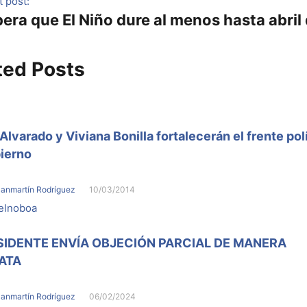
 post:
era que El Niño dure al menos hasta abril
ted Posts
 Alvarado y Viviana Bonilla fortalecerán el frente pol
ierno
Sanmartín Rodríguez
10/03/2014
SIDENTE ENVÍA OBJECIÓN PARCIAL DE MANERA
ATA
Sanmartín Rodríguez
06/02/2024