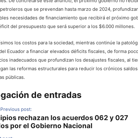
es. De concretarse este anuncio, el próximo gobierno no recibi
 petroleros que se prevendan hasta marzo de 2024, profundiza
bles necesidades de financiamiento que recibirá el próximo gob
ficit del presupuesto que será superior a los $6.000 millones.
ísimos los costos para la sociedad, mientras continúe la patológ
del Ecuador a financiar elevados déficits fiscales, de forma poc
icios inadecuados que profundizan los desajustes fiscales, al t
gan las reformas estructurales para reducir los crónicos saldos
as públicas.
gación de entradas
Previous post:
ipios rechazan los acuerdos 062 y 027
dos por el Gobierno Nacional