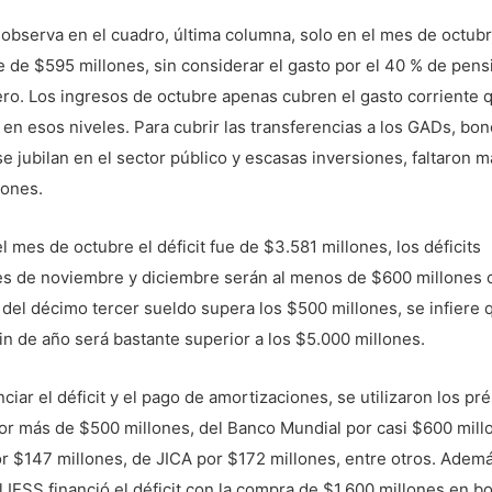
bserva en el cuadro, última columna, solo en el mes de octubr
ue de $595 millones, sin considerar el gasto por el 40 % de pen
ro. Los ingresos de octubre apenas cubren el gasto corriente 
e en esos niveles. Para cubrir las transferencias a los GADs, bo
e jubilan en el sector público y escasas inversiones, faltaron 
lones.
el mes de octubre el déficit fue de $3.581 millones, los déficits
s de noviembre y diciembre serán al menos de $600 millones 
 del décimo tercer sueldo supera los $500 millones, se infiere 
 fin de año será bastante superior a los $5.000 millones.
nciar el déficit y el pago de amortizaciones, se utilizaron los p
or más de $500 millones, del Banco Mundial por casi $600 mill
r $147 millones, de JICA por $172 millones, entre otros. Ademá
l IESS financió el déficit con la compra de $1.600 millones en b