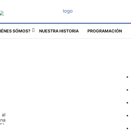
IÉNES SÓMOS?
NUESTRA HISTORIA
PROGRAMACIÓN
 al
ona
E).
los