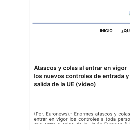
INICIO
¿QU
Atascos y colas al entrar en vigor
los nuevos controles de entrada y
salida de la UE (vídeo)
(Por. Euronews).- Enormes atascos y colas
entrar en vigor los controles a toda pers
que entre o salga de la Unión Europea (U
La nueva legislación fue propuesta tras 