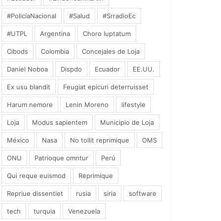
#PolicíaNacional
#Salud
#SrradioEc
#UTPL
Argentina
Choro luptatum
Cibods
Colombia
Concejales de Loja
Daniel Noboa
Dispdo
Ecuador
EE.UU.
Ex usu blandit
Feugiat epicuri deterruisset
Harum nemore
Lenin Moreno
lifestyle
Loja
Modus sapientem
Municipio de Loja
México
Nasa
No tollit reprimique
OMS
ONU
Patrioque omntur
Perú
Qui reque euismod
Reprimique
Repriue dissentiet
rusia
siria
software
tech
turquia
Venezuela