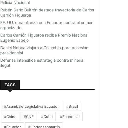
Policía Nacional
Rubén Darío Buitrón destaca trayectoria de Carlos
Carrión Figueroa
EE. UU. crea alianza con Ecuador contra el crimen
organizado
Carlos Carrión Figueroa recibe Premio Nacional
Eugenio Espejo
Daniel Noboa viajará a Colombia para posesión
presidencial
Defensa intensifica estrategia contra minería
ilegal
TAGS
#Asambale Legislativa Ecuador
#Brasil
#China
#CNE
#Cuba
#Economía
#Ecuador
#Lindonsanmartin