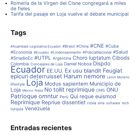
panel de control donde pueden ver qué está
Romería de la Virgen del Cisne congregará a miles
ocurriendo en tiempo real en cada una de ellas.
de fieles
Tarifa del pasaje en Loja vuelve al debate municipal
De la mano de AIR Drone Systems se dio cabida al uso
de drones para lograr una agricultura de precisión. Se
trataría de utilizarlos para sobrevolar cultivos, con el
Tags
fin de detectar problemas que de otro modo podrían
pasar desapercibidos.
#CNE
#Cuba
#Brasil
#China
#Asambale Legislativa Ecuador
#Salud
#Economía
#Lindonsanmartin
#PolicíaNacional
#Ecuador
La jornada de trabajo ha concluido con la empresa
#UTPL
Choro luptatum
Cibods
#SrradioEc
Argentina
Bynse, especialista y pionera en Europa en desarrollar
Dispdo
Colombia
Daniel Noboa
sistemas de información y análisis de datos, quien ha
Concejales de Loja
Ecuador
presentado una solución que permite a los gestores y
Ex usu blandit
Feugiat
EE.UU.
productores agrícolas controlar, desde cualquier
Harum nemore
epicuri deterruisset
Lenin Moreno
Loja
dispositivo con conexión a Internet, el estado actual y
Modus sapientem
Municipio de
lifestyle
las necesidades futuras de sus cultivos.
No tollit reprimique
Loja
ONU
OMS
Nasa
México
Patrioque omntur
Qui reque euismod
Perú
Estas jornadas, enmarcadas en FIMART 2016, visitarán
Reprimique
Repriue dissentiet
rusia
siria
software
tech
próximamente Peñarroya-Pueblonuevo, Baena,
Venezuela
turquia
Pozoblanco y Puente Genil.
Entradas recientes