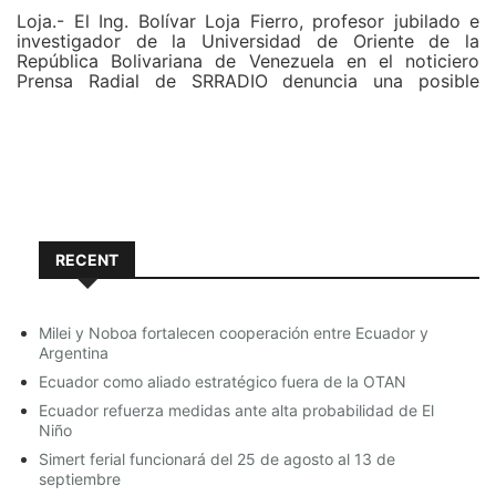
Loja.- El Ing. Bolívar Loja Fierro, profesor jubilado e
investigador de la Universidad de Oriente de la
República Bolivariana de Venezuela en el noticiero
Prensa Radial de SRRADIO denuncia una posible
similitud en tesis de un Postgrado en Derecho Penal en
la Universidad Técnica Particular de Loja que tienen
textos similares.
Entrevista en el noticiero Prensa Radial de SRRADIO al
Ing. Bolívar Lojan Fierro.
RECENT
Milei y Noboa fortalecen cooperación entre Ecuador y
Argentina
Ecuador como aliado estratégico fuera de la OTAN
Ecuador refuerza medidas ante alta probabilidad de El
Niño
Simert ferial funcionará del 25 de agosto al 13 de
septiembre