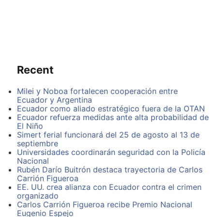
Bush.
Las imágenes muestran sobre todo marcas de golpes,
heridas en manos, pies y cabeza, así como
magulladuras en zonas como la espalda de los presos.
Algunas también revelan a presos maniatados y con
los ojos tapados en el momento de su captura. Tanto
Recent
por la calidad de las imágenes como por la escasa
información que les acompaña, resulta difícil valorar la
magnitud de los abusos cometidos.
Milei y Noboa fortalecen cooperación entre
Ecuador y Argentina
Ecuador como aliado estratégico fuera de la OTAN
Y ahí está precisamente el problema. ACLU, la
Ecuador refuerza medidas ante alta probabilidad de
organización defensora de libertades civiles
El Niño
responsable de que ahora se conozcan estas 198
Simert ferial funcionará del 25 de agosto al 13 de
imágenes, llevaba demandando ante los tribunales su
septiembre
publicación desde 2004. Pero aunque celebró el paso
Universidades coordinarán seguridad con la Policía
dado este viernes por el Pentágono —a regañadientes
Nacional
y tras muchos reparos— subrayó que todavía quedan
Rubén Darío Buitrón destaca trayectoria de Carlos
1.800 fotografías más que el Departamento de
Carrión Figueroa
Defensa se niega a revelar y que podrían aclarar la
EE. UU. crea alianza con Ecuador contra el crimen
magnitud de los abusos y hasta qué nivel de mando
organizado
eran conocidos.
Carlos Carrión Figueroa recibe Premio Nacional
Eugenio Espejo