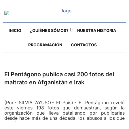
INICIO
¿QUIÉNES SÓMOS?
NUESTRA HISTORIA
PROGRAMACIÓN
CONTACTOS
El Pentágono publica casi 200 fotos del
maltrato en Afganistán e Irak
(Por.- SILVIA AYUSO.- El País).- El Pentágono reveló
este viernes 198 fotos que demuestran, según la
organización que lleva batallando por publicarlas
desde hace más de una década, los abusos a los que
el Ejército de Estados Unidos sometió a prisioneros en
Irak y Afganistán en la era del gobierno de George W.