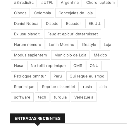
#SrradioEc
#UTPL
Argentina
Choro luptatum
viajes a Medio Oriente fueron financiados por la
familia Cadbury.
Cibods
Colombia
Concejales de Loja
«Por supuesto que no hay pistas oficiales de ese
Daniel Noboa
Dispdo
Ecuador
EE.UU.
episodio, pero sí explica cómo Mingana obtuvo
algunas hojas del tesoro de Fustat», indica el profesor
Ex usu blandit
Feugiat epicuri deterruisset
Deroche, quien por su trabajo como académico fue
condecorado con la Legión de Honor, la principal
Harum nemore
Lenin Moreno
lifestyle
Loja
distinción otorgada en Francia.
Modus sapientem
Municipio de Loja
México
Y sugiere que material similar que fue vendido a
coleccionistas occidentales estaría aún por salir a la
Nasa
No tollit reprimique
OMS
ONU
luz.
Patrioque omntur
Perú
Qui reque euismod
Fecha en disputa
Reprimique
Repriue dissentiet
rusia
siria
Aún así, la datación del manuscrito hallado en
software
tech
turquia
Venezuela
Birmingham sigue siendo una cuestión polémica.
Gracias a las pruebas de radiocarbono se cree que
ENTRADAS RECIENTES
data de entre 568 y 645.