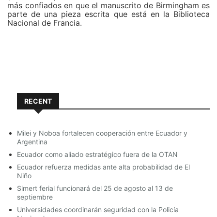
más confiados en que el manuscrito de Birmingham es
parte de una pieza escrita que está en la Biblioteca
Nacional de Francia.
La biblioteca cuenta con el conocimiento y la
experiencia de François Deroche, un historiador del
libro sagrado del islam y académico del Colegio de
Francia que ha confirmado que las páginas que se
encuentran en París son parte del mismo Corán que
está en la ciudad inglesa.
RECENT
Alba Fedeli, la primera investigadora que identificó el
manuscrito en Birmingham, también cree que forma
parte del que está en Francia.
Milei y Noboa fortalecen cooperación entre Ecuador y
Argentina
La importancia es el manuscrito de París tiene su
origen en la mezquita egipcia.
Ecuador como aliado estratégico fuera de la OTAN
Ecuador refuerza medidas ante alta probabilidad de El
La parte francesa del texto fue traída a Europa por
Niño
Asselin de Cherville, quien sirvió como vicecónsul en
Simert ferial funcionará del 25 de agosto al 13 de
Egipto cuando en el siglo XIX el país estaba bajo el
septiembre
control del ejército de Napoleón.
Universidades coordinarán seguridad con la Policía