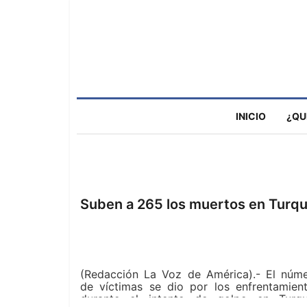
INICIO
¿QU
Suben a 265 los muertos en Turqu
(Redacción La Voz de América).- El núm
de víctimas se dio por los enfrentamien
durante el intento de golpe en Turqu