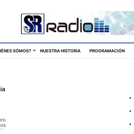
IÉNES SÓMOS?
NUESTRA HISTORIA
PROGRAMACIÓN
ía
ero
tos
ía,