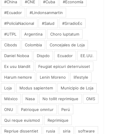
#China
#CNE
#Cuba
#Economía
#Ecuador
#Lindonsanmartin
#PolicíaNacional
#Salud
#SrradioEc
#UTPL
Argentina
Choro luptatum
Cibods
Colombia
Concejales de Loja
Daniel Noboa
Dispdo
Ecuador
EE.UU.
Ex usu blandit
Feugiat epicuri deterruisset
Harum nemore
Lenin Moreno
lifestyle
Loja
Modus sapientem
Municipio de Loja
México
Nasa
No tollit reprimique
OMS
ONU
Patrioque omntur
Perú
Qui reque euismod
Reprimique
Repriue dissentiet
rusia
siria
software