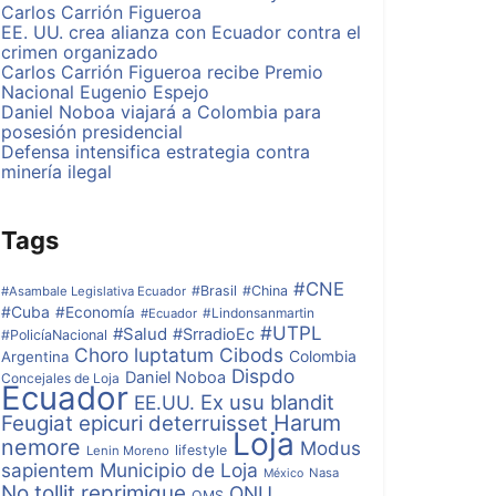
Carlos Carrión Figueroa
EE. UU. crea alianza con Ecuador contra el
crimen organizado
Carlos Carrión Figueroa recibe Premio
Nacional Eugenio Espejo
Daniel Noboa viajará a Colombia para
posesión presidencial
Defensa intensifica estrategia contra
minería ilegal
Tags
#CNE
#Brasil
#China
#Asambale Legislativa Ecuador
#Cuba
#Economía
#Lindonsanmartin
#Ecuador
#UTPL
#Salud
#SrradioEc
#PolicíaNacional
Choro luptatum
Cibods
Colombia
Argentina
Dispdo
Daniel Noboa
Concejales de Loja
Ecuador
Ex usu blandit
EE.UU.
Harum
Feugiat epicuri deterruisset
Loja
nemore
Modus
lifestyle
Lenin Moreno
sapientem
Municipio de Loja
Nasa
México
No tollit reprimique
ONU
OMS