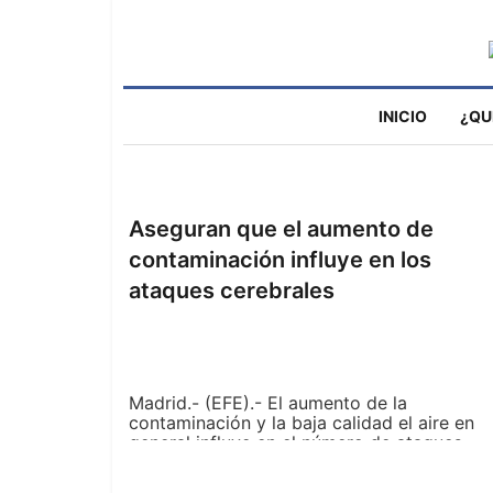
INICIO
¿QU
Aseguran que el aumento de
contaminación influye en los
ataques cerebrales
Madrid.- (EFE).- El aumento de la
contaminación y la baja calidad el aire en
general influye en el número de ataques
cerebrales, según un estudio sobre la
interacción entre la polución y la prevalenc