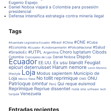
Eugenio Espejo
Daniel Noboa viajará a Colombia para posesión
presidencial
Defensa intensifica estrategia contra minería ilegal
Tags
#CNE
#Cuba
#Brasil
#China
#Asambale Legislativa Ecuador
#Salud
#Economía
#Lindonsanmartin
#PolicíaNacional
#Ecuador
#UTPL
Choro luptatum
Cibods
#SrradioEc
Argentina
Dispdo
Colombia
Daniel Noboa
Concejales de Loja
Ecuador
Ex usu blandit
Feugiat
EE.UU.
Harum nemore
epicuri deterruisset
Lenin Moreno
Loja
Modus sapientem
Municipio de
lifestyle
No tollit reprimique
Loja
ONU
OMS
Nasa
México
Patrioque omntur
Qui reque euismod
Perú
Reprimique
Repriue dissentiet
rusia
siria
software
tech
Venezuela
turquia
Entradas recientes