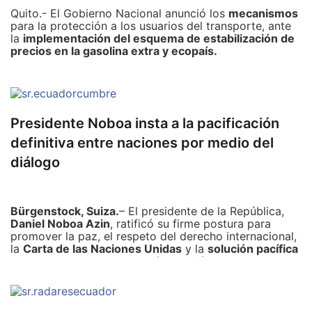
Quito.- El Gobierno Nacional anunció los
mecanismos
para la protección a los usuarios del transporte, ante
la
implementación del esquema de estabilización de
precios en la gasolina extra y ecopaís.
Esta es una decisión responsable que el Ejecutivo está
tomando para precautelar la asignación eficiente de
los recursos del Estado y garantizar la inversión social
dijo el ministro de Transportes y Obras Públicas
Presidente Noboa insta a la pacificación
Roberto Luque.
definitiva entre naciones por medio del
El anuncio lo hicieron las autoridades de Economía y
diálogo
Finanzas, de Transporte y Obras Públicas, de Inclusión
Económica y Social, y de Gobierno.
Bürgenstock, Suiza.
– El presidente de la República,
El anuncio estuvo enmarcado en el proceso de
Daniel Noboa Azin
, ratificó su firme postura para
estabilización de precios en la
gasolina extra y
promover la paz, el respeto del derecho internacional,
ecopaís
, para lo cual se
prevé el incremento del
la
Carta de las Naciones Unidas
y la
solución pacífica
precio por galón de estos combustibles, de acuerdo
de las controversias, a través del
diálogo entre
al precio referencial internacional.
naciones
.
Incremento de 26 centavos de
Este pronunciamiento lo realizó en el marco de la