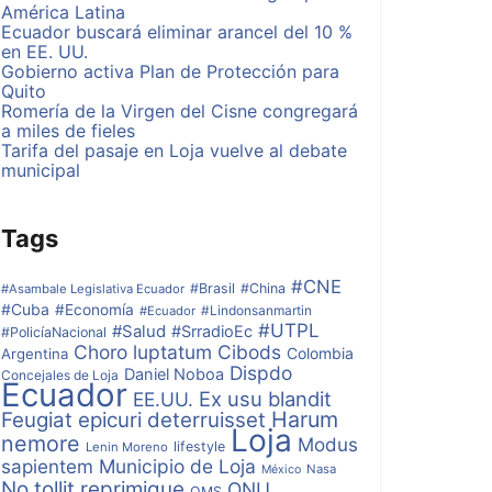
América Latina
Ecuador buscará eliminar arancel del 10 %
en EE. UU.
Gobierno activa Plan de Protección para
Quito
Romería de la Virgen del Cisne congregará
a miles de fieles
Tarifa del pasaje en Loja vuelve al debate
municipal
Tags
#CNE
#Brasil
#China
#Asambale Legislativa Ecuador
#Cuba
#Economía
#Lindonsanmartin
#Ecuador
#UTPL
#Salud
#SrradioEc
#PolicíaNacional
Choro luptatum
Cibods
Colombia
Argentina
Dispdo
Daniel Noboa
Concejales de Loja
Ecuador
Ex usu blandit
EE.UU.
Harum
Feugiat epicuri deterruisset
Loja
nemore
Modus
lifestyle
Lenin Moreno
sapientem
Municipio de Loja
Nasa
México
No tollit reprimique
ONU
OMS