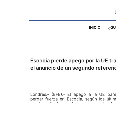
INICIO
¿QU
Escocia pierde apego por la UE tr
el anuncio de un segundo referen
Londres.- (EFE).- El apego a la UE par
perder fuerza en Escocia, según los últi
sondeos divulgados hoy, que no coincide
la hora de medir el sentimien
independentista en la región, tras anunciar 