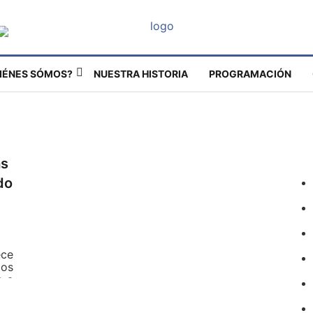
IÉNES SÓMOS?
NUESTRA HISTORIA
PROGRAMACIÓN
as
do
ece
mos
n a
to
los