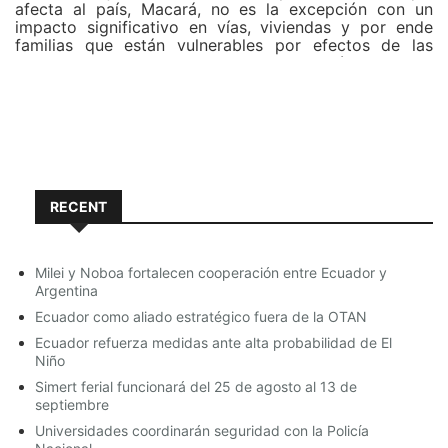
afecta al país, Macará, no es la excepción con un
impacto significativo en vías, viviendas y por ende
familias que están vulnerables por efectos de las
lluvias intensas que azotan a nuestro Cantón.
Frente a este escenario preocupante ya desde el inicio
del invierno el COE Cantonal que lo preside el Ing.
Roberto Viñán, y las distintas instituciones del Cantón
se han mantenido alertas y en sesión permanente
monitoreando, articulando acciones y en trabajo
conjunto para atender todas las emergencias
RECENT
presentadas en vialidad como es el caso del sitio La
Paccha, en Sabiango, con el puente los “Avillos”,
obstaculizando el tráfico vehicular, así como el
impacto en las familias que viven contiguas a la
Milei y Noboa fortalecen cooperación entre Ecuador y
quebrada La Mandalá.
Argentina
Ecuador como aliado estratégico fuera de la OTAN
Por todo ello en sesión efectuada el 09 de marzo y
Ecuador refuerza medidas ante alta probabilidad de El
por unanimidad entre todos sus integrantes se resolvió
Niño
“Declarar en Estado de emergencia al cantón Macará
por el impacto de la estación invernal”, que consistirá
Simert ferial funcionará del 25 de agosto al 13 de
en lo siguiente:
septiembre
Universidades coordinarán seguridad con la Policía
* Activación permanente del COE Cantonal