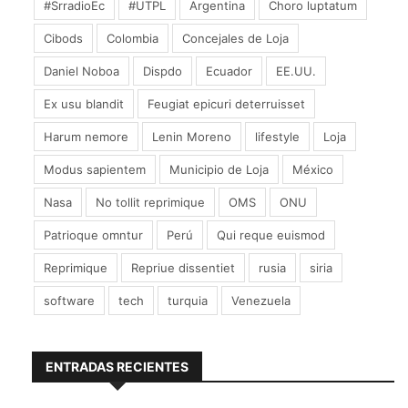
#SrradioEc
#UTPL
Argentina
Choro luptatum
Cibods
Colombia
Concejales de Loja
Daniel Noboa
Dispdo
Ecuador
EE.UU.
Ex usu blandit
Feugiat epicuri deterruisset
Harum nemore
Lenin Moreno
lifestyle
Loja
Modus sapientem
Municipio de Loja
México
Nasa
No tollit reprimique
OMS
ONU
Patrioque omntur
Perú
Qui reque euismod
Reprimique
Repriue dissentiet
rusia
siria
software
tech
turquia
Venezuela
ENTRADAS RECIENTES