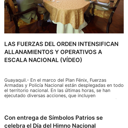
LAS FUERZAS DEL ORDEN INTENSIFICAN
ALLANAMIENTOS Y OPERATIVOS A
ESCALA NACIONAL (VÍDEO)
Guayaquil.- En el marco del Plan Fénix, Fuerzas
Armadas y Policía Nacional están desplegadas en todo
el territorio nacional. En las últimas horas, se han
ejecutado diversas acciones, que incluyen
allanamientos y controles en distintas zonas del país.
Las medidas forman parte de la estrategia integral
para mantener el orden y prevenir actividades
terroristas y delictivas.
Con entrega de Símbolos Patrios se
celebra el Día del Himno Nacional