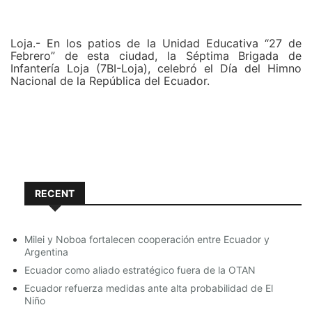
En concordancia con las directrices presidenciales, se
ha puesto especial atención en los centros de
privación de libertad. En este contexto, las fuerzas del
orden continúan interviniendo el CPL Guayas por
Loja.- En los patios de la Unidad Educativa “27 de
segundo día consecutivo. Según lo indicado por el jefe
Febrero” de esta ciudad, la Séptima Brigada de
del Comando Conjunto de las Fuerzas Armadas, Jaime
Infantería Loja (7BI-Loja), celebró el Día del Himno
Vela, se ha llevado a cabo la intervención de 10
Nacional de la República del Ecuador.
centros penitenciarios con controles exhaustivos de
municiones, armas, explosivos y sustancias sujetas a
Esta fecha cívica fue propicia para que el Crnl. De E.M.
fiscalización, con el fin de mantener el control en
C. José Nuñez Jefe del Estado Mayor de la 7BI-Loja,
dichos espacios.
hiciera la entrega de los Símbolo Patrios a los colegios
de la ciudad.
RECENT
@7biLoja
@FFAAECUADOR
Milei y Noboa fortalecen cooperación entre Ecuador y
Argentina
@EjercitoECU
@CronicaLoja
Ecuador como aliado estratégico fuera de la OTAN
@lindonsanmartin
@jmarisol13
Ecuador refuerza medidas ante alta probabilidad de El
Niño
@lahoraecuador
día del Himno