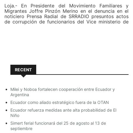
Loja.- En Presidente del Movimiento Familiares y
Migrantes Joffre Pinzón Merino en el denuncia en el
noticiero Prensa Radial de SRRADIO presuntos actos
de corrupción de funcionarios del Vice ministerio de
Movilidad Humana, “esto nos indigna de ver como el
gobierno se aprovecha de nosotros y nos sentimos
estafados por el plan retorno”.
Joffre Pinzón Merino manifiesta que el pasado 7 de
marzo, la empresa “OGC Paquetería”, cerró sus
operaciones; cuya sede central la tenía en Madrid, y
cuenta con delegaciones en Barcelona, Palma de
RECENT
Mallorca y Murcia. Además, la empresa también
realizaba envíos desde países europeos, como
Inglaterra, Francia, Italia, Alemania y Bélgica, por lo
que la cifra de afectados se ha visto incrementada.
Milei y Noboa fortalecen cooperación entre Ecuador y
Incluso, algunos clientes realizaron envíos en agosto y
Argentina
aún no han llegado a su destino.
Ecuador como aliado estratégico fuera de la OTAN
Ecuador refuerza medidas ante alta probabilidad de El
Entrevista a Joffre Pinzón Merino en el noticiero
Niño
Prensa Radial de SRRADIO
Simert ferial funcionará del 25 de agosto al 13 de
septiembre