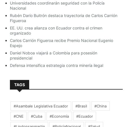
Universidades coordinarán seguridad con la Policía
Nacional
Rubén Darío Buitrón destaca trayectoria de Carlos Carrión
Figueroa
EE. UU. crea alianza con Ecuador contra el crimen
organizado
Carlos Carrión Figueroa recibe Premio Nacional Eugenio
Espejo
Daniel Noboa viajará a Colombia para posesión
presidencial
“Estas mafias operan captando los compatriotas que
Defensa intensifica estrategia contra minería ilegal
quieren acogerse al plan retorno, les piden sus
documentos, los engañan, son derivados por los
funcionarios de las Embajada de los consulados para
que contraten estas empresas, le dan el contacto del
TAGS
comercial, este comercial habla con ellos, les piden
foto copia a color del pasaporte, de la cédula toda la
información requerida, desde ahí empieza la estafa”
comenta Joffre Pinzón Merino.
#Asambale Legislativa Ecuador
#Brasil
#China
Puntualiza que “al principio si, te entregan los
#CNE
#Cuba
#Economía
#Ecuador
paquetes, pero una vez que logran captar bastante
volumen de paquetería, proceden a realizar el golpe
#Lindonsanmartin
#PolicíaNacional
#Salud