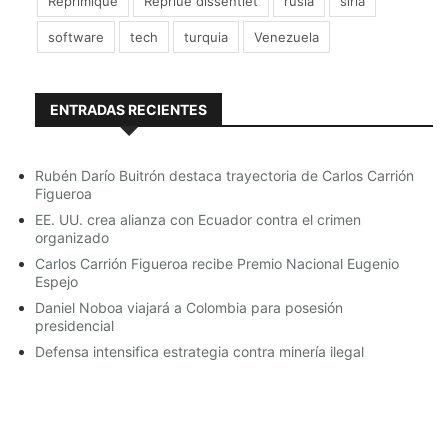
Reprimique
Repriue dissentiet
rusia
siria
primero que los extranjeros puedan votar, se habla de
la ciudadanía universal, lo cual no se cumplido con
software
tech
turquia
Venezuela
Lilian.
ENTRADAS RECIENTES
Seguiré luchando por la libertad
Rubén Darío Buitrón destaca trayectoria de Carlos Carrión
Figueroa
y los
#DDHH
de mi país y de los
EE. UU. crea alianza con Ecuador contra el crimen
organizado
ecuatorianos ¡El 2 de abril tienen
Carlos Carrión Figueroa recibe Premio Nacional Eugenio
la oportunidad del cambio en
Espejo
Daniel Noboa viajará a Colombia para posesión
Ecuador!
presidencial
pic.twitter.com/VQYCzEEXJM
Defensa intensifica estrategia contra minería ilegal
— Lilian Tintori (@liliantintori)
15
de marzo de 2017