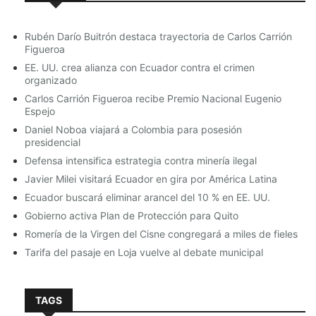
personas asistentes temporales en el Ecuador no
podrán inmiscuirse en asuntos de política interna del
Ecuador”. Esto se le notificó a la activista que generó
Rubén Darío Buitrón destaca trayectoria de Carlos Carrión
un incidente en el punto migratorio aseverando que
Figueroa
existe una determinada política del Gobierno Nacional
de vulnerar sus derechos humanos.
EE. UU. crea alianza con Ecuador contra el crimen
organizado
La constitución garantiza la libre
El ministro Fuentes mostró videos en los que tanto
Carlos Carrión Figueroa recibe Premio Nacional Eugenio
Lilian Tintori y el candidato Guillermo Lasso confirman
movilidad entonces porqué no
Espejo
las diversas actividades políticas que iba a realizar la
Daniel Noboa viajará a Colombia para posesión
permiten el ingreso de
esposa de Leopoldo López, dentro del país. “El
presidencial
Gobierno Nacional rechaza las aseveraciones de
@liliantintori
a
#Ecuador
.
querer posicionar cualquier tipo de vulneración de los
Defensa intensifica estrategia contra minería ilegal
derechos de la señora Tintori, puesto que la ley es
Javier Milei visitará Ecuador en gira por América Latina
@srradioEc
@MariaCorinaYA
para todos para los ciudadanos nacionales y
extranjeros y como Estado estamos obligados a hacer
Ecuador buscará eliminar arancel del 10 % en EE. UU.
pic.twitter.com/bVK1OtbnVg
respetar la ley y procedimientos migratorios”.
Gobierno activa Plan de Protección para Quito
Romería de la Virgen del Cisne congregará a miles de fieles
El Secretario de Estado mencionó, además, el artículo
— Lindon Sanmartín
136 de la LOMH que se refiere a la inadmisión que “es
Tarifa del pasaje en Loja vuelve al debate municipal
la facultad que tiene el Estado ecuatoriano para negar
(@lindonsanmartin)
15 de marzo
el ingreso de una persona extranjera en función de una
acción u omisión cometida por ésta”.
de 2017
TAGS