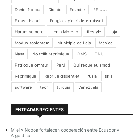
El organismo del Estado, cuyas disposiciones tienen
carácter vinculante, de acuerdo al artículo 237 de la
Daniel Noboa
Dispdo
Ecuador
EE.UU.
Constitución del Estado, dispuso a las partes
involucradas que rectifiquen o modifiquen el contrato
Ex usu blandit
Feugiat epicuri deterruisset
por lo que el gobierno ordenó debitar el monto (a
través de un cruce de cuentas) de los recursos que se
Harum nemore
Lenin Moreno
lifestyle
Loja
deben a la institución de seguridad social militar.
Modus sapientem
Municipio de Loja
México
El ISSFA es junto al ISSPOL (Instituto de Seguridad
Nasa
No tollit reprimique
OMS
ONU
Social de la Policía) y el IESS (Instituto Ecuatoriano de
Seguridad Social, los tres sistemas de aseguramiento
Patrioque omntur
Perú
Qui reque euismod
que existen en Ecuador. En el caso del ISSFA, el
gobierno desembolsa el mayor porcentaje de recursos
Reprimique
Repriue dissentiet
rusia
siria
para su subsistencia y, además, en la Constitución se
incluye un artículo que garantiza ese mantenimiento.
software
tech
turquia
Venezuela
De hecho, una de las enmiendas aprobadas el 3 de
diciembre de 2015 (y que tuvo el rechazo de sectores
de oposición) ratifica ese precepto.
ENTRADAS RECIENTES
Por este motivo, el ministro de Defensa hizo hincapié
en que esos 41 millones de dólares “jamás pueden
poner en riesgo la seguridad social de los militares”.
Milei y Noboa fortalecen cooperación entre Ecuador y
Argentina