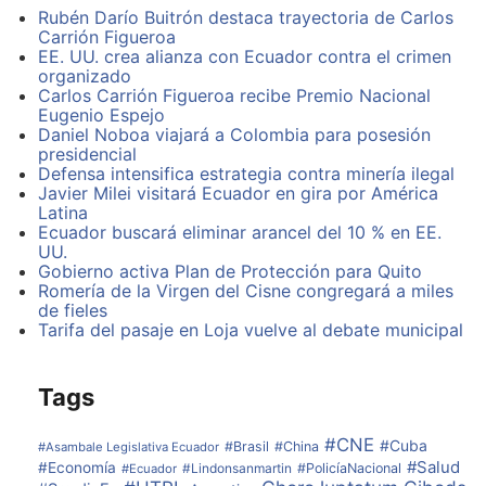
Rubén Darío Buitrón destaca trayectoria de Carlos
En teoría, podría transportar hasta 10 pasajeros a una
Carrión Figueroa
distancia de hasta 20.004 km en menos de una hora.
EE. UU. crea alianza con Ecuador contra el crimen
organizado
¿Cómo funcionaría?
Carlos Carrión Figueroa recibe Premio Nacional
Eugenio Espejo
Daniel Noboa viajará a Colombia para posesión
«Quería crear un concepto de avión capaz de llegar a
presidencial
su antípodas —o su opuesto diametral— tan rápido
Defensa intensifica estrategia contra minería ilegal
como sea posible», le dijo Bombardier a Forbes.
Javier Milei visitará Ecuador en gira por América
Latina
El prototipo de avión SpaceLiner podría volar a una
Ecuador buscará eliminar arancel del 10 % en EE.
velocidad de Mach 25
UU.
Gobierno activa Plan de Protección para Quito
Romería de la Virgen del Cisne congregará a miles
¿Te acabas de sentir aturdido? Aguanta un poco más
de fieles
mientras te explicamos la tecnología que haría que
Tarifa del pasaje en Loja vuelve al debate municipal
este aparato vuele.
Las alas del Antipode estarían equipadas con cohetes
Tags
que propulsarían al avión hasta 12.192 metros, y le
permitirían llegar hasta una velocidad de Mach 5.
#CNE
#Cuba
#Brasil
#China
#Asambale Legislativa Ecuador
Al igual que el Skreemr, el avión estaría impulsado por
#Salud
#Economía
#Lindonsanmartin
#PolicíaNacional
#Ecuador
un motor scramjet.