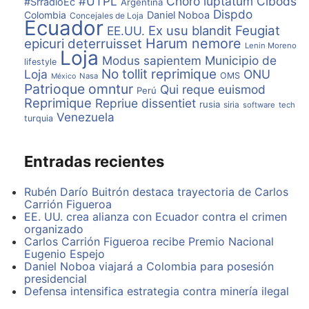
#UTPL
Choro luptatum
Cibods
#SrradioEc
Argentina
Dispdo
Colombia
Daniel Noboa
Concejales de Loja
Ecuador
A diferencia de los motores a reacción
Ex usu blandit
Feugiat
EE.UU.
convencionales, los motores scramjet prácticamente
Harum nemore
epicuri deterruisset
Lenin Moreno
Loja
no tienen partes móviles.
Modus sapientem
Municipio de
lifestyle
No tollit reprimique
Loja
ONU
OMS
Nasa
México
Y a diferencia de los cohetes, los motores scramjet
Patrioque omntur
Qui reque euismod
Perú
quemarían oxígeno de la atmósfera en lugar de tener
Reprimique
Repriue dissentiet
rusia
siria
software
tech
que llevar tanques pesados llenos de oxígeno.
Venezuela
turquia
Pero, ¿es factible?
Entradas recientes
Ahora, el concepto Skreemr fue objeto de críticas por
los desafíos que presenta al utilizar parte de la misma
Rubén Darío Buitrón destaca trayectoria de Carlos
tecnología.
Carrión Figueroa
EE. UU. crea alianza con Ecuador contra el crimen
Un problema importante fue el calor.
organizado
Carlos Carrión Figueroa recibe Premio Nacional
Los objetos que viajan a una velocidad superior a
Eugenio Espejo
Mach 5 pueden alcanzar más de 980ºC (1800º F), y
Daniel Noboa viajará a Colombia para posesión
existe un límite en cuanto al tipo de materiales que
presidencial
pueden soportar esas clases de temperaturas.
Defensa intensifica estrategia contra minería ilegal