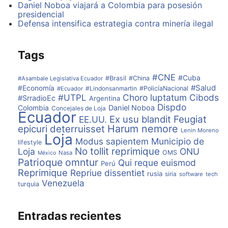
Daniel Noboa viajará a Colombia para posesión
presidencial
Defensa intensifica estrategia contra minería ilegal
El primer pago por la franja fue por $18.433,20,
cancelado con un cheque de Gerencia del Banco de
Pichincha (precio del remate de la franja publicado en
Tags
la prensa), posterior a ello se me argumenta que el
precio del terreno es de 24.728,20, asevera.
#CNE
#Cuba
#Brasil
#China
#Asambale Legislativa Ecuador
#Salud
#Economía
#Lindonsanmartin
#PolicíaNacional
#Ecuador
Bolívar Loján Fierro sostiene que había pagado mucho
#UTPL
Choro luptatum
Cibods
#SrradioEc
Argentina
más del costo inicial, para lo cual tuvieron que devolve
Dispdo
Colombia
Daniel Noboa
Concejales de Loja
el excedente de $2.691,73, pero actualmente se
Ecuador
Ex usu blandit
Feugiat
EE.UU.
notifica a través de la Comisaría de Ornato con un
Harum nemore
epicuri deterruisset
título de crédito que tiene que pagar una multa,
Lenin Moreno
Loja
debido a que la construcción no cuenta con los
Modus sapientem
Municipio de
lifestyle
permisos correspondientes y se ha construido sobre
No tollit reprimique
Loja
ONU
OMS
Nasa
México
terrenos municipales y sin línea de fábrica.
Patrioque omntur
Qui reque euismod
Perú
Reprimique
Repriue dissentiet
rusia
siria
software
tech
Venezuela
turquia
Entradas recientes