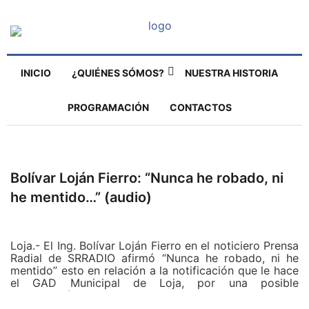
INICIO
¿QUIÉNES SÓMOS?
NUESTRA HISTORIA
PROGRAMACIÓN
CONTACTOS
Bolívar Loján Fierro: “Nunca he robado, ni
he mentido…” (audio)
Loja.- El Ing. Bolívar Loján Fierro en el noticiero Prensa
Radial de SRRADIO afirmó “Nunca he robado, ni he
mentido” esto en relación a la notificación que le hace
el GAD Municipal de Loja, por una posible
construcción sin el debido permiso, para lo cual el
propietario del inmueble justifica la autenticidad de su