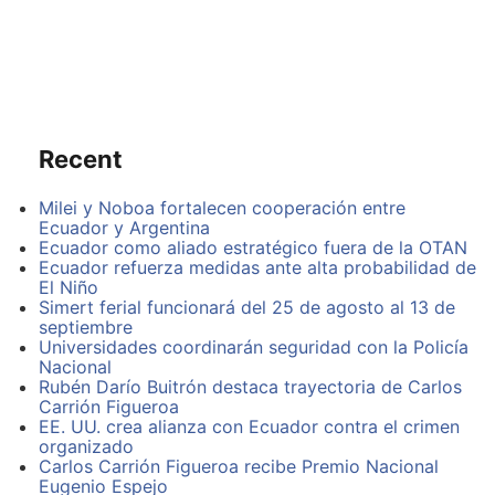
propiedad con los documentos que reposan en el
mismo Municipio.
Bolívar Loján Fierro argumenta que el 12 de mayo de
2006, compró el terreno para construir su casa, para
lo cual solicito en primera instancia el permiso de línea
de fábrica y le informaron que delante del terreno
Recent
había una franja municipal y que debía comprarla,
proponiendo al GAD Municipal la venta de dicha
franja, iniciando el proceso de compra venta.
Milei y Noboa fortalecen cooperación entre
Ecuador y Argentina
Ecuador como aliado estratégico fuera de la OTAN
Denuncia del Ing. Bolívar Loján Fierro, en el noticiero
Ecuador refuerza medidas ante alta probabilidad de
Prensa Radial de SRRADIO
El Niño
Simert ferial funcionará del 25 de agosto al 13 de
septiembre
Universidades coordinarán seguridad con la Policía
Nacional
Rubén Darío Buitrón destaca trayectoria de Carlos
Carrión Figueroa
EE. UU. crea alianza con Ecuador contra el crimen
organizado
Carlos Carrión Figueroa recibe Premio Nacional
Eugenio Espejo