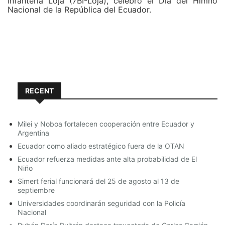
Infantería Loja (7BI-Loja), celebró el Día del Himno
Nacional de la República del Ecuador.
Esta fecha cívica fue propicia para que el Crnl. De E.M.
C. José Nuñez Jefe del Estado Mayor de la 7BI-Loja,
hiciera la entrega de los Símbolo Patrios a los colegios
de la ciudad.
RECENT
@7biLoja
@FFAAECUADOR
Milei y Noboa fortalecen cooperación entre Ecuador y
Argentina
@EjercitoECU
@CronicaLoja
Ecuador como aliado estratégico fuera de la OTAN
@lindonsanmartin
@jmarisol13
Ecuador refuerza medidas ante alta probabilidad de El
Niño
@lahoraecuador
día del Himno
Simert ferial funcionará del 25 de agosto al 13 de
septiembre
Nacional
Universidades coordinarán seguridad con la Policía
pic.twitter.com/WL30f593Cm
Nacional