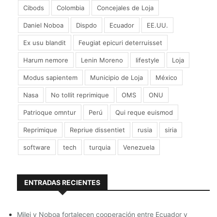
cambios. Juan León Mera escribió el actual Himno
Cibods
Colombia
Concejales de Loja
Nacional que sufrió ligeros cambios. Sobre la primera
edición pública de este símbolo patrio, se sostienen
Daniel Noboa
Dispdo
Ecuador
EE.UU.
dos versiones, la primera dice que es la plazoleta de
San Francisco de la ciudad de Quito, el 25 de
Ex usu blandit
Feugiat epicuri deterruisset
diciembre de 1865, el vecindario escuchó la obra final
de Antonio Neumane con los versos de Mera.
Harum nemore
Lenin Moreno
lifestyle
Loja
Modus sapientem
Municipio de Loja
México
Nasa
No tollit reprimique
OMS
ONU
Patrioque omntur
Perú
Qui reque euismod
Con la entrega de los Símbolos
Reprimique
Repriue dissentiet
rusia
siria
Patrios la
@7biLoja
celebra el
software
tech
turquia
Venezuela
Día del Himno Nacional del
Ecuador
@patojimespinosa
pic.twitter.com/Ht0e8MzZ2d
—
ENTRADAS RECIENTES
srradio (@srradioEc)
noviembre
26, 2015
Milei y Noboa fortalecen cooperación entre Ecuador y