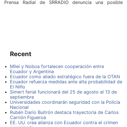
Prensa Radial de SRRADIO denuncia una posible
similitud en tesis de un Postgrado en Derecho Penal en
la Universidad Técnica Particular de Loja que tienen
textos similares.
Entrevista en el noticiero Prensa Radial de SRRADIO al
Ing. Bolívar Lojan Fierro.
Recent
Milei y Noboa fortalecen cooperación entre
Ecuador y Argentina
Ecuador como aliado estratégico fuera de la OTAN
Ecuador refuerza medidas ante alta probabilidad de
El Niño
Simert ferial funcionará del 25 de agosto al 13 de
septiembre
Universidades coordinarán seguridad con la Policía
Nacional
“Son 40 tesis que tienen textos similares a un artículo
Rubén Darío Buitrón destaca trayectoria de Carlos
escrito por el profesor Alfredo Chirino Sánchez de la
Carrión Figueroa
Universidad de Costa Rica” asegura el Ing. Bolívar
EE. UU. crea alianza con Ecuador contra el crimen