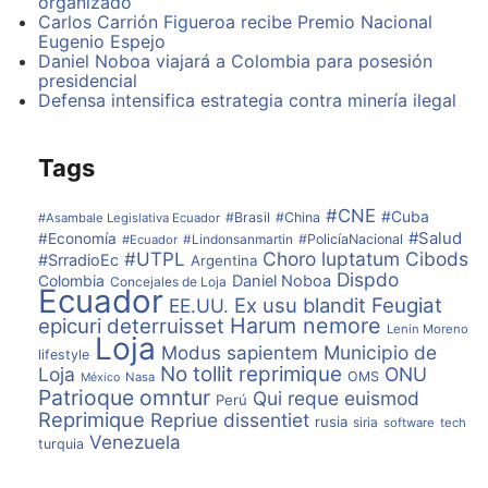
Loján Fierro, quien publica en su blog, cuto tema de
organizado
investigación es “La prueba y las tecnologías de la
Carlos Carrión Figueroa recibe Premio Nacional
información y comunicación en el proceso penal”.
Eugenio Espejo
Daniel Noboa viajará a Colombia para posesión
presidencial
Consultar blog del Ing. Bolívar Lojan Fierro
Defensa intensifica estrategia contra minería ilegal
http://prometeoslojanos.blogspot.com/p/paso-paso-
por-orrkop…
Tags
Esto ha generado una reacción en redes sociales, por
ejemplo en su cuenta de facebook el profesor Israel
Celi manifiesta “PROYECTO PUZZLE DEBIÓ
#CNE
#Cuba
#Brasil
#China
#Asambale Legislativa Ecuador
TRANSCRIBIRSE. NO EXISTIÓ PLAGIO”.
#Salud
#Economía
#Lindonsanmartin
#PolicíaNacional
#Ecuador
#UTPL
Choro luptatum
Cibods
#SrradioEc
Argentina
Consulta proyecto pozzle
Dispdo
Colombia
Daniel Noboa
Concejales de Loja
Ecuador
http://es.slideshare.net/IsraelCe…/proyecto-
Ex usu blandit
Feugiat
EE.UU.
especialidad-pdf
Harum nemore
epicuri deterruisset
Lenin Moreno
Loja
Modus sapientem
Municipio de
lifestyle
Israel Celi comenta “En la UTPL se propusieron
No tollit reprimique
Loja
ONU
OMS
Nasa
México
proyectos «puzzle» para el desarrollo de tesis de
Patrioque omntur
Qui reque euismod
Perú
especialización en Derecho Penal. Ello sucedió con las
Reprimique
Repriue dissentiet
dos primeras cohortes de la Especialidad en Derecho
rusia
siria
software
tech
Venezuela
Penal (2011-2012). Un proyecto «puzzle» se arma con
turquia
varias piezas.