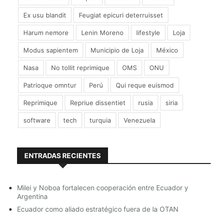
Ex usu blandit
Feugiat epicuri deterruisset
Harum nemore
Lenin Moreno
lifestyle
Loja
Modus sapientem
Municipio de Loja
México
Nasa
No tollit reprimique
OMS
ONU
Patrioque omntur
Perú
Qui reque euismod
Reprimique
Repriue dissentiet
rusia
siria
software
tech
turquia
Venezuela
ENTRADAS RECIENTES
Milei y Noboa fortalecen cooperación entre Ecuador y
Argentina
Ecuador como aliado estratégico fuera de la OTAN