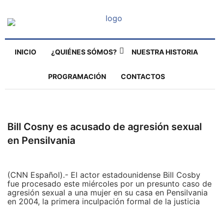
INICIO
¿QUIÉNES SÓMOS?
NUESTRA HISTORIA
PROGRAMACIÓN
CONTACTOS
Bill Cosny es acusado de agresión sexual
en Pensilvania
(CNN Español).- El actor estadounidense Bill Cosby
fue procesado este miércoles por un presunto caso de
agresión sexual a una mujer en su casa en Pensilvania
en 2004, la primera inculpación formal de la justicia
tras unas 50 denuncias similares en su contra.
«El señor Cosby fue inculpado de agresión indecente