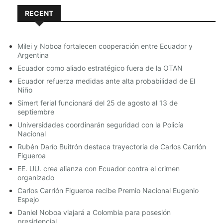
RECENT
«Los libros caían de las estanterías. Pensé que la casa
se derrumbaría», dijo por teléfono a la AFP Yurreipem
Arthur, residente en Imphal.
Milei y Noboa fortalecen cooperación entre Ecuador y
Argentina
Escenas similares se registraron en la ciudad india de
Guwahati (noreste), donde algunos edificios se vieron
Ecuador como aliado estratégico fuera de la OTAN
dañados por el temblor.
Ecuador refuerza medidas ante alta probabilidad de El
Niño
Por el momento, no se informó de víctimas en India,
Simert ferial funcionará del 25 de agosto al 13 de
pero un corresponsal de la AFP en Guwahati, la
septiembre
principal ciudad comercial de la región rica en
minerales de Assam, dijo que los habitantes estaban
Universidades coordinarán seguridad con la Policía
«conmocionados» después que el sismo los
Nacional
despertara.
Rubén Darío Buitrón destaca trayectoria de Carlos Carrión
Figueroa
Los temblores se sintieron hasta en Calcuta, a unos
EE. UU. crea alianza con Ecuador contra el crimen
600 kilómetros de distancia en el Estado indio de
organizado
Bengala Occidental, donde los edificios también
temblaron. «Muchas personas fueron vistas saliendo
Carlos Carrión Figueroa recibe Premio Nacional Eugenio
de sus casas con pánico», dijo un habitante, Rabin
Espejo
Dev.
Daniel Noboa viajará a Colombia para posesión
presidencial