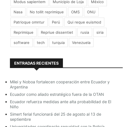
Modus sapientem
Municipio de Loja
México
Nasa
No tollit reprimique
OMS
ONU
Patrioque omntur
Perú
Qui reque euismod
Reprimique
Repriue dissentiet
rusia
siria
software
tech
turquia
Venezuela
ENTRADAS RECIENTES
Milei y Noboa fortalecen cooperación entre Ecuador y
Argentina
Ecuador como aliado estratégico fuera de la OTAN
Ecuador refuerza medidas ante alta probabilidad de El
Niño
Simert ferial funcionará del 25 de agosto al 13 de
septiembre
Universidades coordinarán seguridad con la Policía