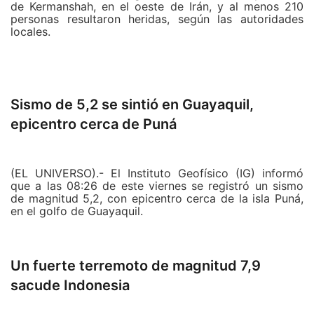
de Kermanshah, en el oeste de Irán, y al menos 210
personas resultaron heridas, según las autoridades
locales.
El epicentro se situó a 17 kilómetros al suroeste de la
ciudad de Sar-e Pol-e Zahab, a siete kilómetros de
profundidad, según el Instituto Geofísico iraní.
Sismo de 5,2 se sintió en Guayaquil,
Esta región del oeste de Irán, fronteriza con Irak,
epicentro cerca de Puná
sufrió varios sismos en los últimos años.
Al menos 210 personas resultaron heridas en Sar-e
Pol-e Zahab y en la ciudad vecina de Gilan-e Gharb,
(EL UNIVERSO).- El Instituto Geofísico (IG) informó
según el gobernador de Kermanshah, Hushang
que a las 08:26 de este viernes se registró un sismo
Bazvand.
de magnitud 5,2, con epicentro cerca de la isla Puná,
en el golfo de Guayaquil.
«No tenemos información sobre fallecimientos de
momento, la situación parece bajo control», dijo,
Detalla además que el movimiento tuvo una
explicando que los cortes de agua y electricidad solo
profundidad de 12,53 km. La jefa de turno del IG,
Un fuerte terremoto de magnitud 7,9
duraron «uno minutos» en estas dos ciudades.
Gabriela Ponce, señaló en Citynoticias que este
temblor no es una réplica del terremoto que se
sacude Indonesia
registró el pasado sábado en Manabí.
La mayoría de las heridas fueron provocadas por el
pánico de la gente que huían de sus casas, dijo el jefe