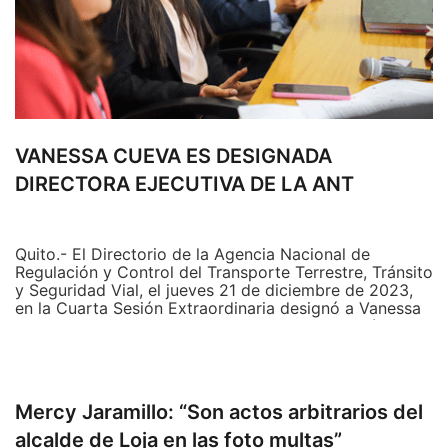
VANESSA CUEVA ES DESIGNADA
DIRECTORA EJECUTIVA DE LA ANT
Quito.- El Directorio de la Agencia Nacional de
Regulación y Control del Transporte Terrestre, Tránsito
y Seguridad Vial, el jueves 21 de diciembre de 2023,
en la Cuarta Sesión Extraordinaria designó a Vanessa
Cueva, como directora ejecutiva de la institución, de la
terna enviada por el presidente de la República, Daniel
Noboa.
Vanessa Cueva es quiteña, de 36 años, graduada de
Mercy Jaramillo: “Son actos arbitrarios del
arquitecta en la Universidad Internacional SEK, con
alcalde de Loja en las foto multas”
honores; además, tiene un máster en Ciencias, en