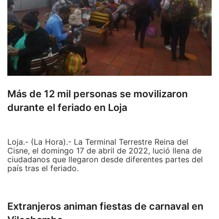
Más de 12 mil personas se movilizaron
durante el feriado en Loja
Loja.- (La Hora).- La Terminal Terrestre Reina del
Cisne, el domingo 17 de abril de 2022, lució llena de
ciudadanos que llegaron desde diferentes partes del
país tras el feriado.
La Terminal Terrestre Reina del Cisne, durante el último
día del feriado de Semana Santa, permaneció con un
Extranjeros animan fiestas de carnaval en
alto movimiento de personas que se concentraron,
luego de retornar de viaje desde algunas ciudades y