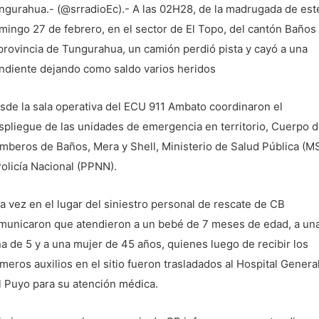
ngurahua.- (@srradioEc).- A las 02H28, de la madrugada de est
mingo 27 de febrero, en el sector de El Topo, del cantón Baños
 provincia de Tungurahua, un camión perdió pista y cayó a una
ndiente dejando como saldo varios heridos
sde la sala operativa del ECU 911 Ambato coordinaron el
spliegue de las unidades de emergencia en territorio, Cuerpo 
mberos de Baños, Mera y Shell, Ministerio de Salud Pública (M
Policía Nacional (PPNN).
a vez en el lugar del siniestro personal de rescate de CB
municaron que atendieron a un bebé de 7 meses de edad, a un
ña de 5 y a una mujer de 45 años, quienes luego de recibir los
imeros auxilios en el sitio fueron trasladados al Hospital Genera
l Puyo para su atención médica.