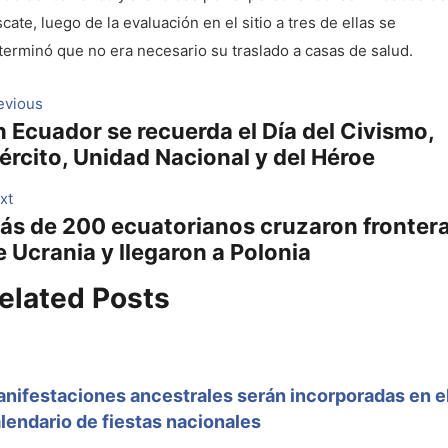
scate, luego de la evaluación en el sitio a tres de ellas se
terminó que no era necesario su traslado a casas de salud.
avegación
Previous
evious
n Ecuador se recuerda el Día del Civismo,
post:
e
jército, Unidad Nacional y del Héroe
ntradas
Next
xt
ás de 200 ecuatorianos cruzaron fronter
post:
e Ucrania y llegaron a Polonia
elated Posts
nifestaciones ancestrales serán incorporadas en e
lendario de fiestas nacionales