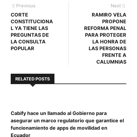
Navegación
Previous
Next
Previous
Next
post:
post:
CORTE
RAMIRO VELA
de
CONSTITUCIONA
PROPONE
entradas
L YA TIENE LAS
REFORMA PENAL
PREGUNTAS DE
PARA PROTEGER
LA CONSULTA
LA HONRA DE
POPULAR
LAS PERSONAS
FRENTE A
CALUMNIAS
RELATED POSTS
Cabify hace un llamado al Gobierno para
asegurar un marco regulatorio que garantice el
funcionamiento de apps de movilidad en
Ecuador