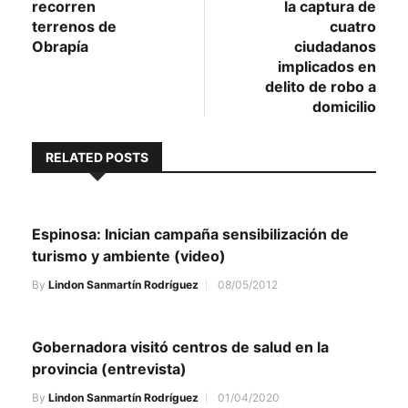
entradas
recorren
la captura de
terrenos de
cuatro
Obrapía
ciudadanos
implicados en
delito de robo a
domicilio
RELATED POSTS
Espinosa: Inician campaña sensibilización de
turismo y ambiente (video)
By
Lindon Sanmartín Rodríguez
08/05/2012
Gobernadora visitó centros de salud en la
provincia (entrevista)
By
Lindon Sanmartín Rodríguez
01/04/2020