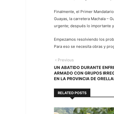
Finalmente, el Primer Mandatario 
Guayas, la carretera Machala – 
urgente; después lo importante y
Empezamos resolviendo los probl
Para eso se necesita obras y prog
Navegación
Previous
Previous
post:
UN ABATIDO DURANTE ENF
de
ARMADO CON GRUPOS IRRE
entradas
EN LA PROVINCIA DE ORELL
RELATED POSTS