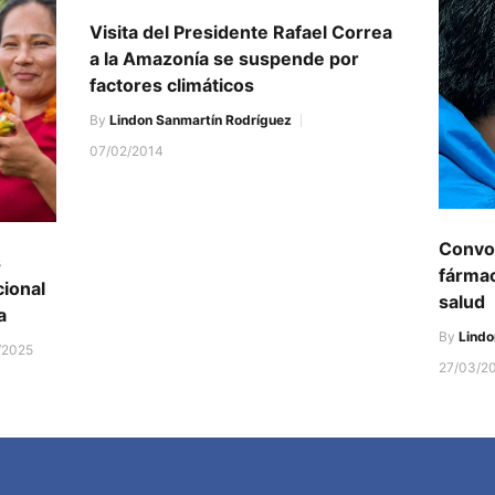
Visita del Presidente Rafael Correa
a la Amazonía se suspende por
factores climáticos
By
Lindon Sanmartín Rodríguez
07/02/2014
Convoc
s
fármac
cional
salud
a
By
Lindo
/2025
27/03/2