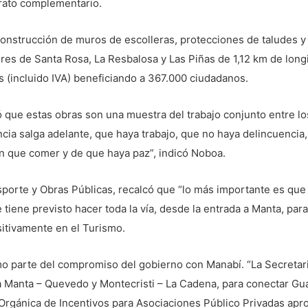
trato complementario.
onstrucción de muros de escolleras, protecciones de taludes y 
tores de Santa Rosa, La Resbalosa y Las Piñas de 1,12 km de lon
s (incluido IVA) beneficiando a 367.000 ciudadanos.
 que estas obras son una muestra del trabajo conjunto entre lo
ia salga adelante, que haya trabajo, que no haya delincuencia
an que comer y de que haya paz”, indicó Noboa.
nsporte y Obras Públicas, recalcó que “lo más importante es que 
 tiene previsto hacer toda la vía, desde la entrada a Manta, para
ositivamente en el Turismo.
o parte del compromiso del gobierno con Manabí. “La Secretari
ía Manta – Quevedo y Montecristi – La Cadena, para conectar G
y Orgánica de Incentivos para Asociaciones Público Privadas apr