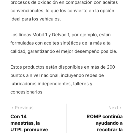
procesos de oxidación en comparación con aceites
convencionales, lo que los convierte en la opción
ideal para los vehículos.
Las líneas Mobil 1 y Delvac 1, por ejemplo, están
formuladas con aceites sintéticos de la más alta
calidad, garantizando el mejor desempeño posible.
Estos productos están disponibles en más de 200
puntos a nivel nacional, incluyendo redes de
lubricadoras independientes, talleres y
concesionarios.
Navegación
Previous
Next
Previous
Next
post:
post:
Con 14
ROMP continúa
de
maestrías, la
ayudando a
entradas
UTPL promueve
recobrar la