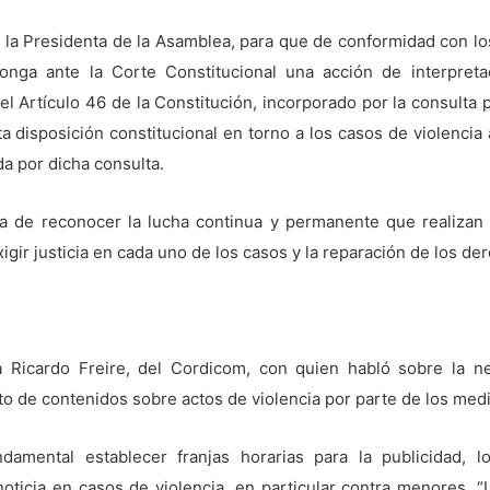
 la Presidenta de la Asamblea, para que de conformidad con los
ponga ante la Corte Constitucional una acción de interpreta
l Artículo 46 de la Constitución, incorporado por la consulta p
a disposición constitucional en torno a los casos de violenci
a por dicha consulta.
ia de reconocer la lucha continua y permanente que realizan l
igir justicia en cada uno de los casos y la reparación de los de
 Ricardo Freire, del Cordicom, con quien habló sobre la ne
to de contenidos sobre actos de violencia por parte de los med
ndamental establecer franjas horarias para la publicidad, 
oticia en casos de violencia, en particular contra menores. 