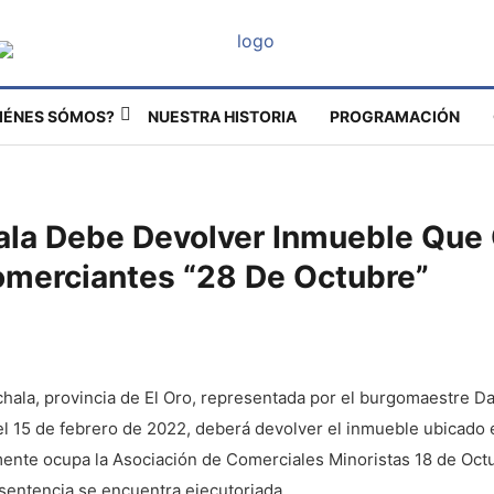
IÉNES SÓMOS?
NUESTRA HISTORIA
PROGRAMACIÓN
ala Debe Devolver Inmueble Que
omerciantes “28 De Octubre”
achala, provincia de El Oro, representada por el burgomaestre D
el 15 de febrero de 2022, deberá devolver el inmueble ubicado e
lmente ocupa la Asociación de Comerciales Minoristas 18 de Oc
sentencia se encuentra ejecutoriada.