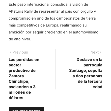
Este paso internacional consolida la visión de
Altaturis Rally de representar al país con orgullo y
compromiso en uno de los campeonatos de tierra
más competitivos de Europa, reafirmando su
ambición por seguir creciendo en el automovilismo
de alto nivel.
Navegación
Previous
Next
Previous
Next
post:
post:
Las perdidas en
Deslave en la
de
sector
parroquia
entradas
productivo de
Santiago, sepulta
Zamora
a dos personas
Chinchipe,
de la tercera
ascienden a 3
edad
millones de
dólares