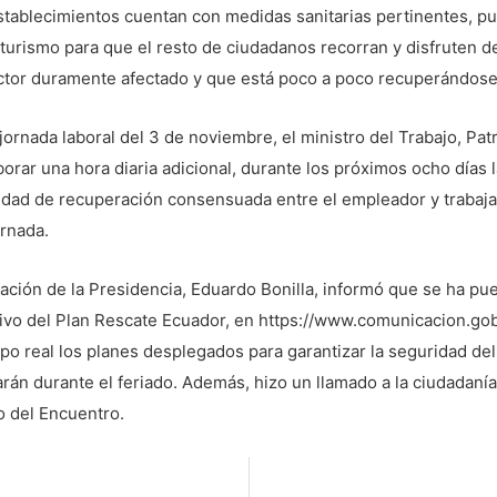
establecimientos cuentan con medidas sanitarias pertinentes, p
turismo para que el resto de ciudadanos recorran y disfruten del
ctor duramente afectado y que está poco a poco recuperándose”
jornada laboral del 3 de noviembre, el ministro del Trabajo, Pat
orar una hora diaria adicional, durante los próximos ocho días l
dad de recuperación consensuada entre el empleador y trabaja
ornada.
ción de la Presidencia, Eduardo Bonilla, informó que se ha pue
tivo del Plan Rescate Ecuador, en https://www.comunicacion.gob.
po real los planes desplegados para garantizar la seguridad del
zarán durante el feriado. Además, hizo un llamado a la ciudadan
o del Encuentro.