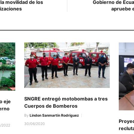
la movilidad de los
Gobierno de Ecua
lizaciones
apruebe e
SNGRE entregó motobombas a tres
o eje
Cuerpos de Bomberos
ierno
By
Lindon Sanmartín Rodríguez
Proyec
30/06/2020
5/2022
reclut