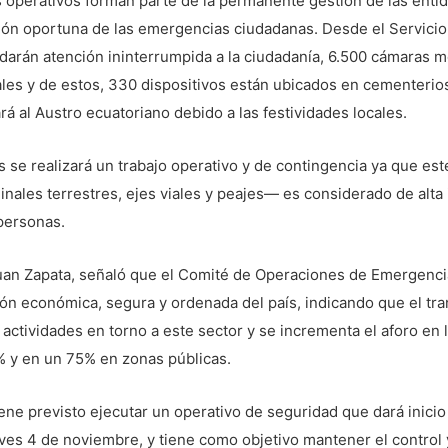
s operativos forman parte de la permanente gestión de las entid
ción oportuna de las emergencias ciudadanas. Desde el Servici
arán atención ininterrumpida a la ciudadanía, 6.500 cámaras m
 viales y de estos, 330 dispositivos están ubicados en cementeri
á al Austro ecuatoriano debido a las festividades locales.
s se realizará un trabajo operativo y de contingencia ya que e
nales terrestres, ejes viales y peajes— es considerado de alta 
personas.
Juan Zapata, señaló que el Comité de Operaciones de Emergenci
ción económica, segura y ordenada del país, indicando que el tr
s actividades en torno a este sector y se incrementa el aforo e
 % y en un 75% en zonas públicas.
iene previsto ejecutar un operativo de seguridad que dará inicio
eves 4 de noviembre, y tiene como objetivo mantener el control 