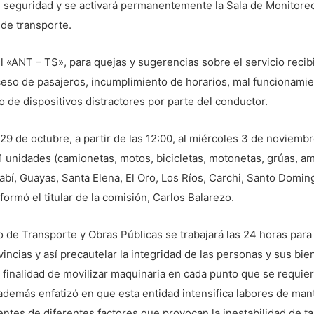
e seguridad y se activará permanentemente la Sala de Monitore
 de transporte.
il «ANT – TS», para quejas y sugerencias sobre el servicio reci
ceso de pasajeros, incumplimiento de horarios, mal funcionamie
o de dispositivos distractores por parte del conductor.
29 de octubre, a partir de las 12:00, al miércoles 3 de noviembr
 unidades (camionetas, motos, bicicletas, motonetas, grúas, amb
abí, Guayas, Santa Elena, El Oro, Los Ríos, Carchi, Santo Domi
formó el titular de la comisión, Carlos Balarezo.
o de Transporte y Obras Públicas se trabajará las 24 horas para
ncias y así precautelar la integridad de las personas y sus bien
 finalidad de movilizar maquinaria en cada punto que se requiera 
además enfatizó en que esta entidad intensifica labores de man
ientes de diferentes factores que provocan la inestabilidad de ta