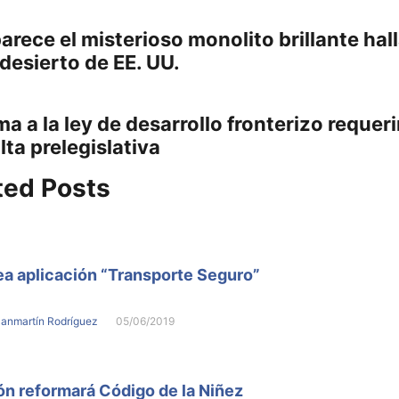
gación
Previous
rece el misterioso monolito brillante hal
post:
desierto de EE. UU.
adas
a a la ley de desarrollo fronterizo requeri
:
ta prelegislativa
ted Posts
a aplicación “Transporte Seguro”
Sanmartín Rodríguez
05/06/2019
n reformará Código de la Niñez