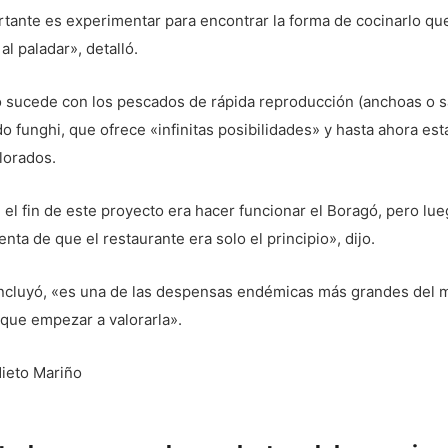
tante es experimentar para encontrar la forma de cocinarlo qu
al paladar», detalló.
 sucede con los pescados de rápida reproducción (anchoas o s
o funghi, que ofrece «infinitas posibilidades» y hasta ahora es
lorados.
o, el fin de este proyecto era hacer funcionar el Boragó, pero lu
nta de que el restaurante era solo el principio», dijo.
oncluyó, «es una de las despensas endémicas más grandes del 
que empezar a valorarla».
Nieto Mariño
gación
Previous