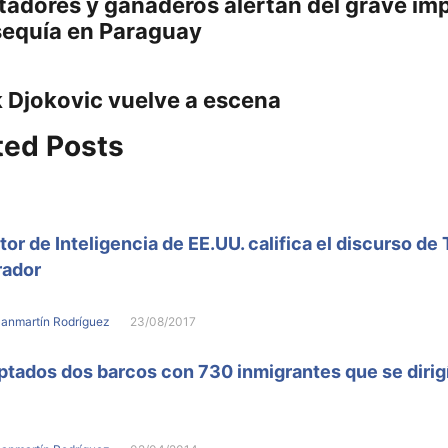
tadores y ganaderos alertan del grave im
post:
 sequía en Paraguay
adas
 Djokovic vuelve a escena
:
ted Posts
tor de Inteligencia de EE.UU. califica el discurso de
rador
Sanmartín Rodríguez
23/08/2017
ptados dos barcos con 730 inmigrantes que se dirig