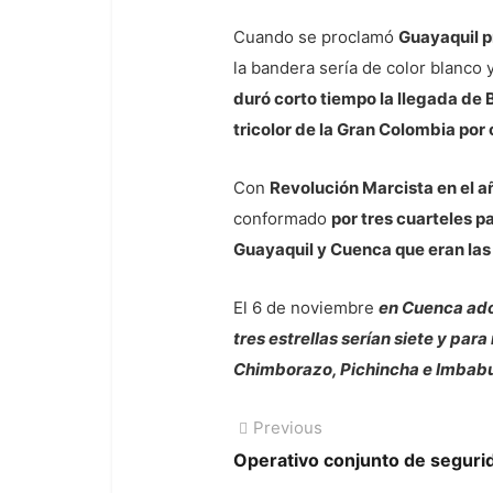
Cuando se proclamó
Guayaquil p
la bandera sería de color blanco y
duró corto tiempo la llegada de
tricolor de la Gran Colombia por 
Con
Revolución Marcista en el a
conformado
por tres cuarteles pa
Guayaquil y Cuenca que eran la
El 6 de noviembre
en Cuenca ado
tres estrellas serían siete y pa
Chimborazo, Pichincha e Imbabu
Navegación
Previous
Previous
post:
Operativo conjunto de segurid
de