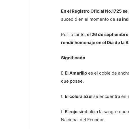
En el Registro Oficial No.1725 s
sucedió en el momento de
su in
Por lo tanto,
el 26 de septiembre 
rendir homenaje en el Día de la 
Significado

El Amarillo
es el doble de ancho
que posee.

El colora azul
se encuentra en e

El rojo
simboliza la sangre que n
Nacional del Ecuador.