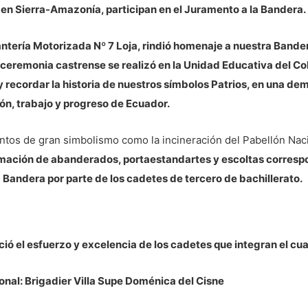
n Sierra-Amazonía, participan en el Juramento a la Bandera.
antería Motorizada Nº 7 Loja, rindió homenaje a nuestra Bander
a ceremonia castrense se realizó en la Unidad Educativa del Cole
y recordar la historia de nuestros símbolos Patrios, en una de
ión, trabajo y progreso de Ecuador.
ntos de gran simbolismo como la incineración del Pabellón Nac
amación de abanderados, portaestandartes y escoltas correspo
 Bandera por parte de los cadetes de tercero de bachillerato.
ció el esfuerzo y excelencia de los cadetes que integran el c
nal: Brigadier Villa Supe Doménica del Cisne