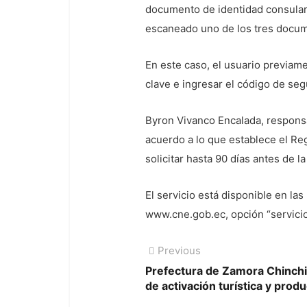
documento de identidad consular e
escaneado uno de los tres docum
En este caso, el usuario previam
clave e ingresar el código de seg
Byron Vivanco Encalada, responsa
acuerdo a lo que establece el Reg
solicitar hasta 90 días antes de 
El servicio está disponible en la
www.cne.gob.ec, opción “servicios
Navegación
Previous
Previous
post:
Prefectura de Zamora Chinchi
de
de activación turística y prod
entradas