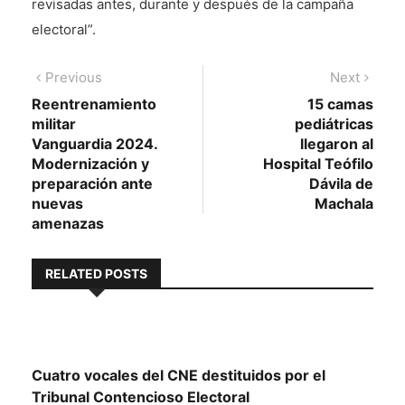
revisadas antes, durante y después de la campaña
electoral”.
Navegación
Previous
Next
Previous
Next
post:
post:
Reentrenamiento
15 camas
de
militar
pediátricas
entradas
Vanguardia 2024.
llegaron al
Modernización y
Hospital Teófilo
preparación ante
Dávila de
nuevas
Machala
amenazas
RELATED POSTS
Cuatro vocales del CNE destituidos por el
Tribunal Contencioso Electoral