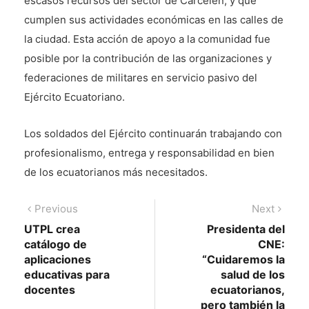
escasos recursos del sector de Carcelén, y que
cumplen sus actividades económicas en las calles de
la ciudad. Esta acción de apoyo a la comunidad fue
posible por la contribución de las organizaciones y
federaciones de militares en servicio pasivo del
Ejército Ecuatoriano.
Los soldados del Ejército continuarán trabajando con
profesionalismo, entrega y responsabilidad en bien
de los ecuatorianos más necesitados.
Navegación
Previous
Next
Previous
Next
post:
post:
UTPL crea
Presidenta del
de
catálogo de
CNE:
entradas
aplicaciones
“Cuidaremos la
educativas para
salud de los
docentes
ecuatorianos,
pero también la