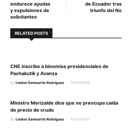
de
endurece ayudas
de Ecuador tras
entradas
y expulsiones de
triunfo del No
solicitantes
RELATED POSTS
CNE inscribe a binomios presidenciales de
Pachakutik y Avanza
By
Lindon Sanmartín Rodríguez
13/10/2020
Ministro Merizalde dice que no preocupa caída
de precio de crudo
By
Lindon Sanmartín Rodríguez
11/10/2014