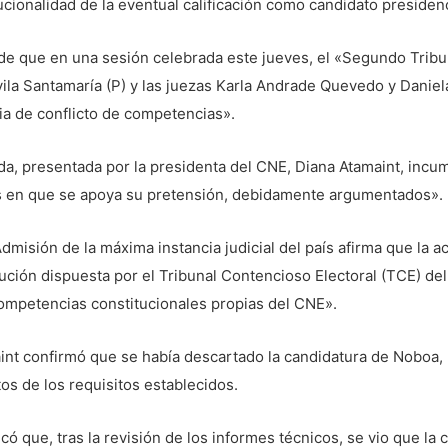
itucionalidad de la eventual calificación como candidato preside
 de que en una sesión celebrada este jueves, el «Segundo Tribu
la Santamaría (P) y las juezas Karla Andrade Quevedo y Daniela
ia de conflicto de competencias».
, presentada por la presidenta del CNE, Diana Atamaint, incum
s en que se apoya su pretensión, debidamente argumentados».
dmisión de la máxima instancia judicial del país afirma que la a
ción dispuesta por el Tribunal Contencioso Electoral (TCE) de
competencias constitucionales propias del CNE».
int confirmó que se había descartado la candidatura de Noboa,
tos de los requisitos establecidos.
dicó que, tras la revisión de los informes técnicos, se vio que l