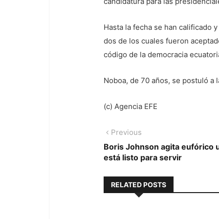
candidatura para las presidencial
Hasta la fecha se han calificado
dos de los cuales fueron aceptad
código de la democracia ecuatori
Noboa, de 70 años, se postuló a 
(c) Agencia EFE
Navegación
Previous
Previous
post:
Boris Johnson agita eufórico 
de
está listo para servir
entradas
RELATED POSTS