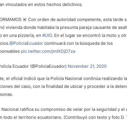
n vinculados en estos hechos delictivos.
ORMAMOS 🚨 Con orden de autoridad competente, esta tarde 
anó vivienda donde habitaba la presunta pareja causante de asal
o en una pizzería, en
#UIO
. En el lugar se encontró la moto y ot
icios.
@PoliciaEcuador
continuará con la búsqueda de los
ponsables
pic.twitter.com/jmIXDjD7za
olicía Ecuador (@PoliciaEcuador)
November 21, 2020
e, el oficial indicó que la Policía Nacional continúa realizando l
ciones del caso, con la finalidad de ubicar y proceder a la dete
rsonas.
a Nacional ratifica su compromiso de velar por la seguridad y el
n todo el territorio ecuatoriano. (Contribuyó con texto y foto D. 
.