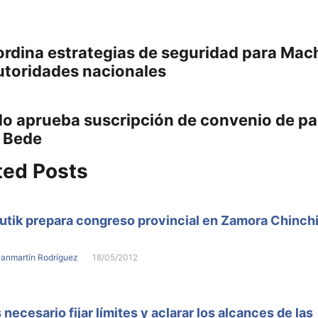
gación
Previous
ordina estrategias de seguridad para Mac
post:
utoridades nacionales
adas
do aprueba suscripción de convenio de p
:
l Bede
ted Posts
tik prepara congreso provincial en Zamora Chinch
Sanmartín Rodríguez
18/05/2012
 necesario fijar límites y aclarar los alcances de las