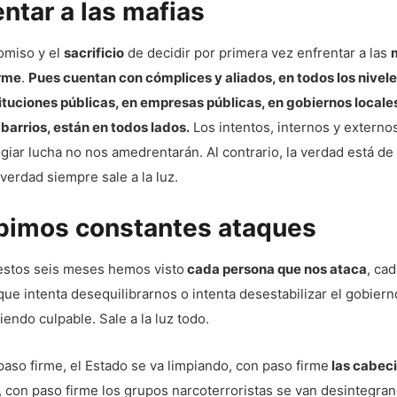
entar a las mafias
omiso y el
sacrificio
de decidir por primera vez enfrentar a las
rme
.
Pues cuentan con cómplices y aliados, en todos los nivele
tituciones públicas, en empresas públicas, en gobiernos locale
barrios, están en todos lados.
Los intentos, internos y externos
giar lucha no nos amedrentarán. Al contrario, la verdad está de
a verdad siempre sale a la luz.
bimos constantes ataques
estos seis meses hemos visto
cada persona que nos ataca
, ca
ue intenta desequilibrarnos o intenta desestabilizar el gobiern
iendo culpable. Sale a la luz todo.
aso firme, el Estado se va limpiando, con paso firme
las cabeci
, con paso firme los grupos narcoterroristas se van desintegra