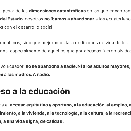
a pesar de las
dimensiones catastróficas
en las que encontram
 del Estado
, nosotros
no íbamos a abandonar
a los ecuatoriano
 con el desarrollo social.
cumplimos, sino que mejoramos las condiciones de vida de los
anos, especialmente de aquellos que por décadas fueron olvida
evo Ecuador,
no se abandona a nadie. Ni a los adultos mayores, n
ni a las madres. A nadie.
so a la educación
os el
acceso equitativo y oportuno, a la educación, al empleo, a
iento, a la vivienda, a la tecnología, a la cultura, a la recreac
a, a una vida digna, de calidad.