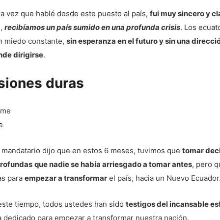
a vez que hablé desde este puesto al país,
fui muy sincero y cl
e,
recibíamos un país sumido en una profunda crisis
. Los ecuat
on miedo constante,
sin esperanza en el futuro y sin una direcci
de dirigirse
.
siones duras
e
r mandatario dijo que en estos 6 meses, tuvimos que
tomar dec
profundas
que nadie se había arriesgado a tomar antes
, pero 
as para
empezar a transformar
el país, hacia un Nuevo Ecuador
este tiempo, todos ustedes han sido
testigos del incansable e
a dedicado para empezar a transformar nuestra nación.