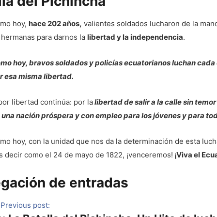
lla del Pichincha
omo hoy,
hace 202 años,
valientes soldados lucharon de la man
 hermanas para darnos la
libertad y la independencia
.
omo hoy, bravos soldados y policías ecuatorianos luchan cada 
r esa misma libertad.
por libertad continúa: por la
libertad de salir a la calle sin temor 
 una nación próspera y con empleo para los jóvenes y para to
mo hoy, con la unidad que nos da la determinación de esta luch
 decir como el 24 de mayo de 1822, ¡venceremos!
¡Viva el Ecu
gación de entradas
Previous post: