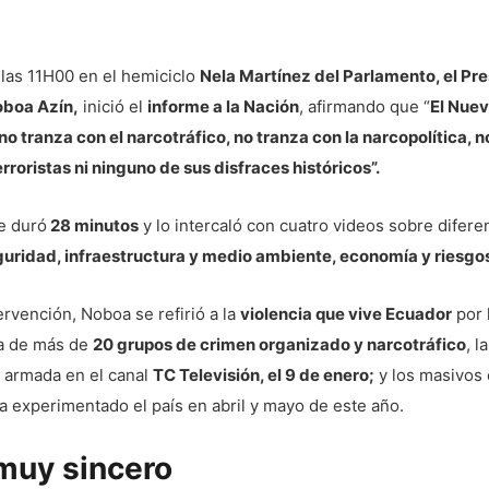
 las 11H00 en el hemiciclo
Nela Martínez del Parlamento, el Pr
oboa Azín,
inició el
informe a la Nación
, afirmando que “
El Nue
o tranza con el narcotráfico, no tranza con la narcopolítica, n
erroristas ni ninguno de sus disfraces históricos”.
e duró
28 minutos
y lo intercaló con cuatro videos sobre difere
uridad, infraestructura y medio ambiente, economía y riesgo
ervención, Noboa se refirió a la
violencia que vive Ecuador
por 
a de más de
20 grupos de crimen organizado y narcotráfico
, la
n armada en el canal
TC Televisión, el 9 de enero;
y los masivos 
a experimentado el país en abril y mayo de este año.
muy sincero