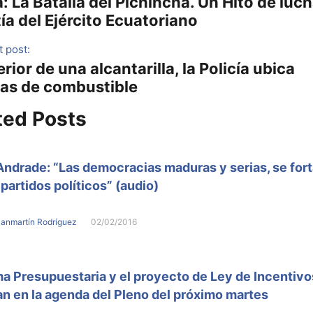
 La Batalla del Pichincha. Un Hito de luch
ía del Ejército Ecuatoriano
 post:
erior de una alcantarilla, la Policía ubica
as de combustible
ted Posts
ndrade: “Las democracias maduras y serias, se for
 partidos políticos” (audio)
Sanmartín Rodríguez
02/02/2016
a Presupuestaria y el proyecto de Ley de Incentivo
n en la agenda del Pleno del próximo martes