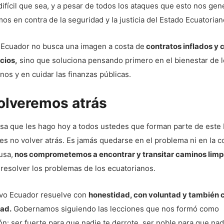
ifícil que sea, y a pesar de todos los ataques que esto nos gen
os en contra de la seguridad y la justicia del Estado Ecuatorian
 Ecuador no busca una imagen a costa de
contratos inflados y 
cios,
sino que soluciona pensando primero en el bienestar de 
nos y en cuidar las finanzas públicas.
olveremos atrás
sa que les hago hoy a todos ustedes que forman parte de este
es no volver atrás. Es jamás quedarse en el problema ni en la 
usa,
nos comprometemos a encontrar y transitar caminos limp
resolver los problemas de los ecuatorianos.
vo Ecuador resuelve con
honestidad, con voluntad y también 
dad.
Gobernamos siguiendo las lecciones que nos formó como
n: ser fuerte para que nadie te derrote, ser noble para que nad