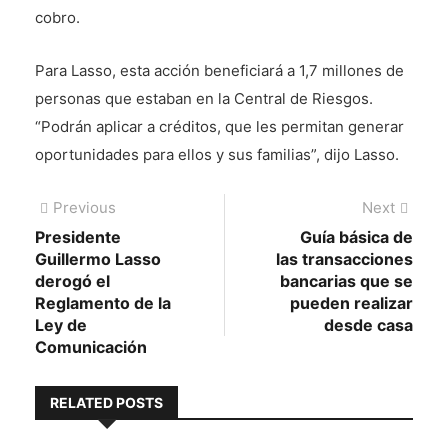
cobro.
Para Lasso, esta acción beneficiará a 1,7 millones de
personas que estaban en la Central de Riesgos.
“Podrán aplicar a créditos, que les permitan generar
oportunidades para ellos y sus familias”, dijo Lasso.
Navegación
Previous
Next
Previous
Next
post:
post:
Presidente
Guía básica de
de
Guillermo Lasso
las transacciones
entradas
derogó el
bancarias que se
Reglamento de la
pueden realizar
Ley de
desde casa
Comunicación
RELATED POSTS