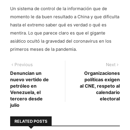
Un sistema de control de la información que de
momento le da buen resultado a China y que dificulta
hasta el extremo saber qué es verdad o qué es
mentira. Lo que parece claro es que el gigante
asiático ocultó la gravedad del coronavirus en los
primeros meses de la pandemia.
Navegación
Previous
Next
Previous
Next
post:
post:
Denuncian un
Organizaciones
de
nuevo vertido de
políticas exigen
entradas
petróleo en
al CNE, respeto al
Venezuela, el
calendario
tercero desde
electoral
julio
RELATED POSTS