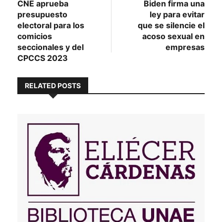
post:
post:
CNE aprueba
Biden firma una
de
presupuesto
ley para evitar
entradas
electoral para los
que se silencie el
comicios
acoso sexual en
seccionales y del
empresas
CPCCS 2023
RELATED POSTS